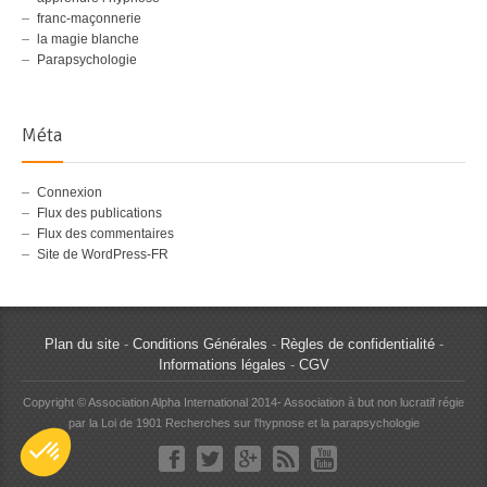
franc-maçonnerie
la magie blanche
Parapsychologie
Méta
Connexion
Flux des publications
Flux des commentaires
Site de WordPress-FR
Plan du site
-
Conditions Générales
-
Règles de confidentialité
-
Informations légales
-
CGV
Copyright © Association Alpha International 2014- Association à but non lucratif régie
par la Loi de 1901 Recherches sur l'hypnose et la parapsychologie