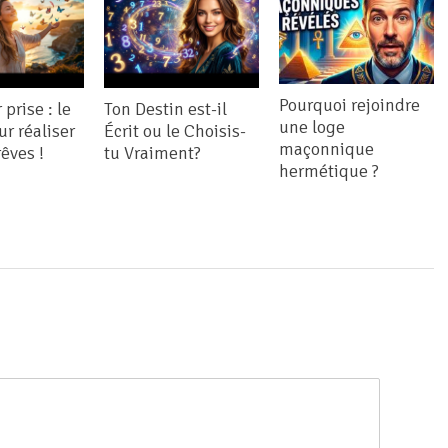
Pourquoi rejoindre
prise : le
Ton Destin est-il
une loge
ur réaliser
Écrit ou le Choisis-
maçonnique
rêves !
tu Vraiment?
hermétique ?