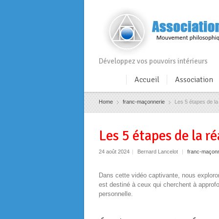
Développez vos pouvoirs intérieurs
Accueil
Association
Home
franc-maçonnerie
Les 5 étapes de la r
Les 5 étapes de la ré
24 août 2024
|
Bernard Lancelot
|
franc-maçonn
Dans cette vidéo captivante, nous exploro
est destiné à ceux qui cherchent à approfon
personnelle.