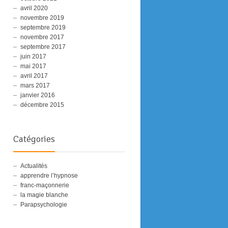
avril 2020
novembre 2019
septembre 2019
novembre 2017
septembre 2017
Pourquoi la
Ce Livre Change
Le Principe
juin 2017
Tradition
Tout Ce Que Vous
Lucifer exp
mai 2017
Primordiale Est Si
Savez !
simplement
avril 2017
Importante
mars 2017
janvier 2016
décembre 2015
Catégories
Actualités
apprendre l’hypnose
franc-maçonnerie
la magie blanche
Parapsychologie