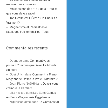
réaliser tous vos rêves !
Maisons hantées et au-delà : Tout ce
que vous devez savoir
Ton Destin est-il Écrit ou le Choisis-tu
Vraiment?
Magnétisme et Radiesthésie
Expliqués Facilement Pour Tous
Commentaires récents
Doungue
dans
Comment vous
pouvez Communiquer Avec Le Monde
Spirituel ?
Gueï Ulrich
dans
Comment la Franc-
Maçonnerie Définit la Vraie Fraternité ?
Jean-Pierre NASHI
dans
Devez-vous
craindre le Karma ?
Lika ntsikou
dans
Les Éons-Guides
en Franc-Maçonnerie Égyptienne
N'guessan aime
dans
Le Corps Astral