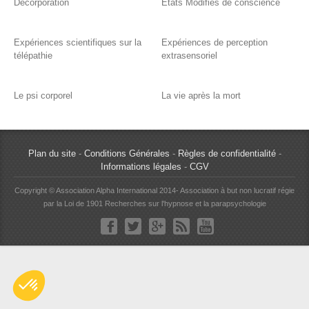
Décorporation
Etats Modifiés de conscience
Expériences scientifiques sur la
Expériences de perception
télépathie
extrasensoriel
Le psi corporel
La vie après la mort
Plan du site
-
Conditions Générales
-
Règles de confidentialité
-
Informations légales
-
CGV
Copyright © Association Alpha International 2014- Association à but non lucratif régie
par la Loi de 1901 Recherches sur l'hypnose et la parapsychologie