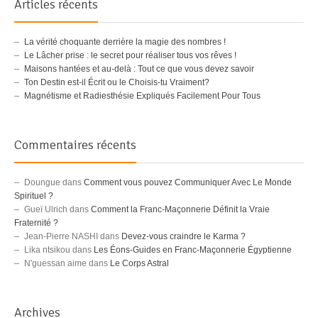
Articles récents
La vérité choquante derrière la magie des nombres !
Le Lâcher prise : le secret pour réaliser tous vos rêves !
Maisons hantées et au-delà : Tout ce que vous devez savoir
Ton Destin est-il Écrit ou le Choisis-tu Vraiment?
Magnétisme et Radiesthésie Expliqués Facilement Pour Tous
Commentaires récents
Doungue
dans
Comment vous pouvez Communiquer Avec Le Monde
Spirituel ?
Gueï Ulrich
dans
Comment la Franc-Maçonnerie Définit la Vraie
Fraternité ?
Jean-Pierre NASHI
dans
Devez-vous craindre le Karma ?
Lika ntsikou
dans
Les Éons-Guides en Franc-Maçonnerie Égyptienne
N'guessan aime
dans
Le Corps Astral
Archives