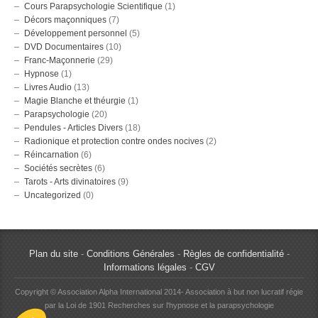
Cours Parapsychologie Scientifique
(1)
Décors maçonniques
(7)
Développement personnel
(5)
DVD Documentaires
(10)
Franc-Maçonnerie
(29)
Hypnose
(1)
Livres Audio
(13)
Magie Blanche et théurgie
(1)
Parapsychologie
(20)
Pendules - Articles Divers
(18)
Radionique et protection contre ondes nocives
(2)
Réincarnation
(6)
Sociétés secrètes
(6)
Tarots - Arts divinatoires
(9)
Uncategorized
(0)
Plan du site
-
Conditions Générales
-
Règles de confidentialité
-
Informations légales
-
CGV
Copyright © Association Alpha International 2014- Association à but non lucratif régie
par la Loi de 1901 Recherches sur l'hypnose et la parapsychologie