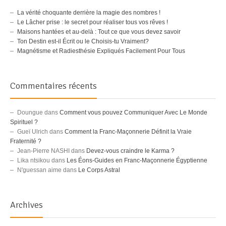
La vérité choquante derrière la magie des nombres !
Le Lâcher prise : le secret pour réaliser tous vos rêves !
Maisons hantées et au-delà : Tout ce que vous devez savoir
Ton Destin est-il Écrit ou le Choisis-tu Vraiment?
Magnétisme et Radiesthésie Expliqués Facilement Pour Tous
Commentaires récents
Doungue
dans
Comment vous pouvez Communiquer Avec Le Monde
Spirituel ?
Gueï Ulrich
dans
Comment la Franc-Maçonnerie Définit la Vraie
Fraternité ?
Jean-Pierre NASHI
dans
Devez-vous craindre le Karma ?
Lika ntsikou
dans
Les Éons-Guides en Franc-Maçonnerie Égyptienne
N'guessan aime
dans
Le Corps Astral
Archives