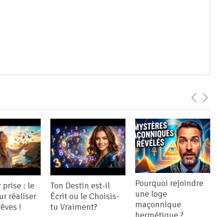
Pourquoi rejoindre
prise : le
Ton Destin est-il
une loge
ur réaliser
Écrit ou le Choisis-
maçonnique
rêves !
tu Vraiment?
hermétique ?