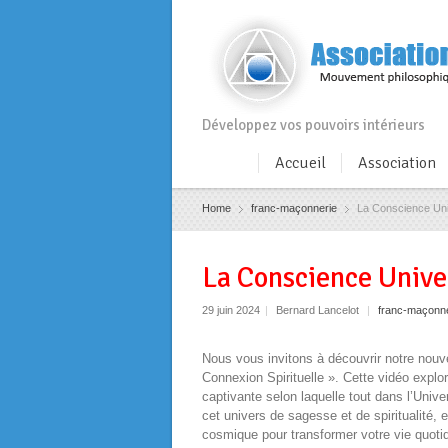
Développez vos pouvoirs intérieurs
Accueil
Association
Home
franc-maçonnerie
La Conscience Uni
La Conscience Unive
29 juin 2024
|
Bernard Lancelot
|
franc-maçonne
Nous vous invitons à découvrir notre nouve
Connexion Spirituelle ». Cette vidéo explo
captivante selon laquelle tout dans l’Uni
cet univers de sagesse et de spiritualité
cosmique pour transformer votre vie quoti