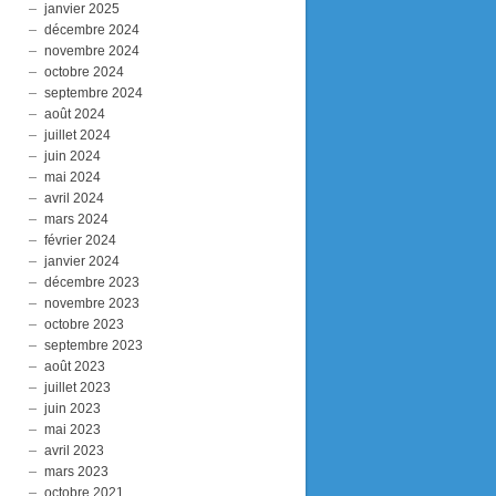
janvier 2025
décembre 2024
novembre 2024
octobre 2024
septembre 2024
août 2024
juillet 2024
juin 2024
mai 2024
avril 2024
mars 2024
février 2024
janvier 2024
décembre 2023
novembre 2023
octobre 2023
septembre 2023
août 2023
juillet 2023
juin 2023
Pourquoi la
Ce Livre Change
Le Principe
mai 2023
Tradition
Tout Ce Que Vous
Lucifer exp
avril 2023
Primordiale Est Si
Savez !
simplement
mars 2023
Importante
octobre 2021