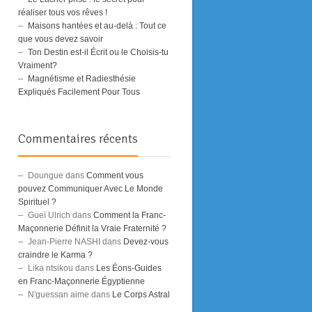
réaliser tous vos rêves !
Maisons hantées et au-delà : Tout ce
que vous devez savoir
Ton Destin est-il Écrit ou le Choisis-tu
Vraiment?
Magnétisme et Radiesthésie
Expliqués Facilement Pour Tous
Commentaires récents
Doungue
dans
Comment vous
pouvez Communiquer Avec Le Monde
Spirituel ?
Gueï Ulrich
dans
Comment la Franc-
Maçonnerie Définit la Vraie Fraternité ?
Jean-Pierre NASHI
dans
Devez-vous
craindre le Karma ?
Lika ntsikou
dans
Les Éons-Guides
en Franc-Maçonnerie Égyptienne
N'guessan aime
dans
Le Corps Astral