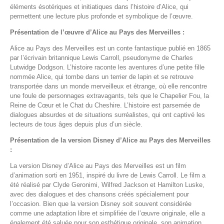
éléments ésotériques et initiatiques dans l’histoire d’Alice, qui
permettent une lecture plus profonde et symbolique de l’œuvre.
Présentation de l’œuvre d’Alice au Pays des Merveilles :
Alice au Pays des Merveilles est un conte fantastique publié en 1865
par l’écrivain britannique Lewis Carroll, pseudonyme de Charles
Lutwidge Dodgson. L’histoire raconte les aventures d’une petite fille
nommée Alice, qui tombe dans un terrier de lapin et se retrouve
transportée dans un monde merveilleux et étrange, où elle rencontre
une foule de personnages extravagants, tels que le Chapelier Fou, la
Reine de Cœur et le Chat du Cheshire. L’histoire est parsemée de
dialogues absurdes et de situations surréalistes, qui ont captivé les
lecteurs de tous âges depuis plus d’un siècle.
Présentation de la version Disney d’Alice au Pays des Merveilles
:
La version Disney d’Alice au Pays des Merveilles est un film
d’animation sorti en 1951, inspiré du livre de Lewis Carroll. Le film a
été réalisé par Clyde Geronimi, Wilfred Jackson et Hamilton Luske,
avec des dialogues et des chansons créés spécialement pour
l’occasion. Bien que la version Disney soit souvent considérée
comme une adaptation libre et simplifiée de l’œuvre originale, elle a
également été saluée pour son esthétique originale, son animation