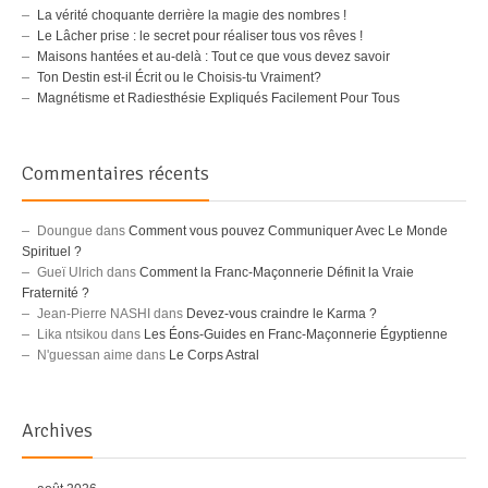
La vérité choquante derrière la magie des nombres !
Le Lâcher prise : le secret pour réaliser tous vos rêves !
Maisons hantées et au-delà : Tout ce que vous devez savoir
Ton Destin est-il Écrit ou le Choisis-tu Vraiment?
Magnétisme et Radiesthésie Expliqués Facilement Pour Tous
Commentaires récents
Doungue
dans
Comment vous pouvez Communiquer Avec Le Monde
Spirituel ?
Gueï Ulrich
dans
Comment la Franc-Maçonnerie Définit la Vraie
Fraternité ?
Jean-Pierre NASHI
dans
Devez-vous craindre le Karma ?
Lika ntsikou
dans
Les Éons-Guides en Franc-Maçonnerie Égyptienne
N'guessan aime
dans
Le Corps Astral
Archives