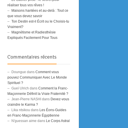
réaliser tous vos rêves !
Maisons hantées et au-delà : Tout ce
que vous devez savoir
Ton Destin est-il Écrit ou le Choisis-tu
Vraiment?
Magnétisme et Radiesthésie
Expliqués Facilement Pour Tous
Commentaires récents
Doungue
dans
Comment vous
pouvez Communiquer Avec Le Monde
Spirituel ?
Gueï Ulrich
dans
Comment la Franc-
Maçonnerie Définit la Vraie Fraternité ?
Jean-Pierre NASHI
dans
Devez-vous
craindre le Karma ?
Lika ntsikou
dans
Les Éons-Guides
en Franc-Maçonnerie Égyptienne
N'guessan aime
dans
Le Corps Astral