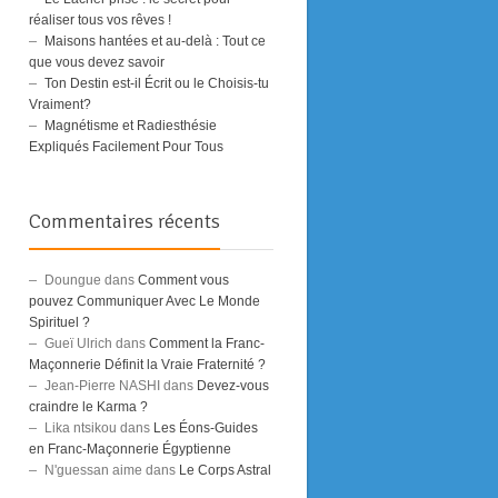
réaliser tous vos rêves !
Maisons hantées et au-delà : Tout ce
que vous devez savoir
Ton Destin est-il Écrit ou le Choisis-tu
Vraiment?
Magnétisme et Radiesthésie
Expliqués Facilement Pour Tous
Commentaires récents
Doungue
dans
Comment vous
pouvez Communiquer Avec Le Monde
Spirituel ?
Gueï Ulrich
dans
Comment la Franc-
Maçonnerie Définit la Vraie Fraternité ?
Jean-Pierre NASHI
dans
Devez-vous
craindre le Karma ?
Lika ntsikou
dans
Les Éons-Guides
en Franc-Maçonnerie Égyptienne
N'guessan aime
dans
Le Corps Astral