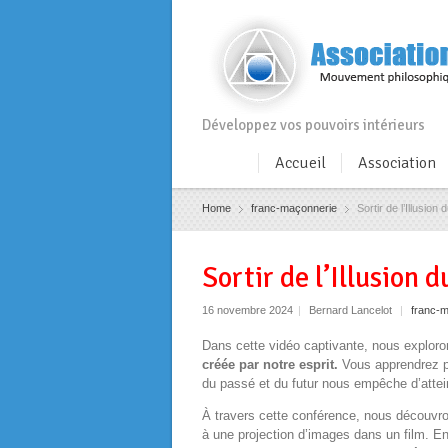
Développez vos pouvoirs intérieurs
Accueil
Association
Home
franc-maçonnerie
Sortir de l’Illusio
Sortir de l’Illusion 
16 novembre 2024
|
Bernard Lancelot
|
franc-
Dans cette vidéo captivante, nous exploro
créée par notre esprit.
Vous apprendrez po
du passé et du futur nous empêche d’atteindr
À travers cette conférence, nous découvro
à une projection d’images dans un film. En