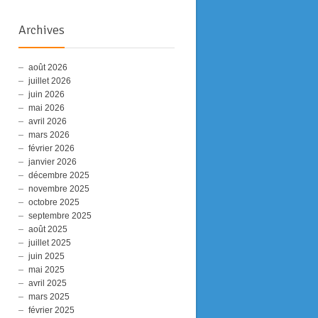
Archives
août 2026
juillet 2026
juin 2026
mai 2026
avril 2026
mars 2026
février 2026
janvier 2026
Pourquoi la
Ce Livre Change
Le Principe
décembre 2025
Tradition
Tout Ce Que Vous
Lucifer exp
novembre 2025
Primordiale Est Si
Savez !
simplement
octobre 2025
Importante
septembre 2025
août 2025
juillet 2025
juin 2025
mai 2025
avril 2025
mars 2025
février 2025