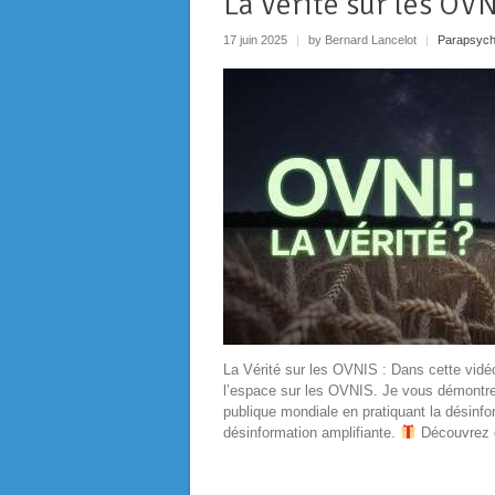
La Vérité sur les OV
17 juin 2025
|
by Bernard Lancelot
|
Parapsych
La Vérité sur les OVNIS : Dans cette vidé
l’espace sur les OVNIS. Je vous démontre
publique mondiale en pratiquant la désinf
désinformation amplifiante.
Découvrez 