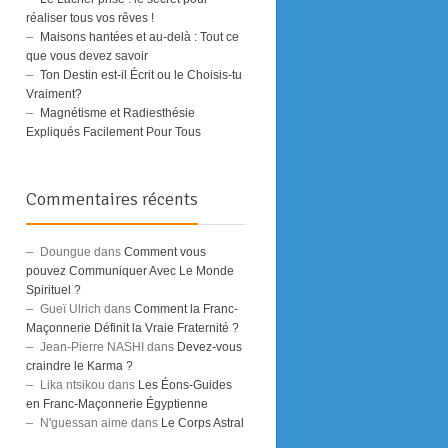
réaliser tous vos rêves !
Maisons hantées et au-delà : Tout ce
que vous devez savoir
Ton Destin est-il Écrit ou le Choisis-tu
Vraiment?
Magnétisme et Radiesthésie
Expliqués Facilement Pour Tous
Commentaires récents
Doungue
dans
Comment vous
pouvez Communiquer Avec Le Monde
Spirituel ?
Gueï Ulrich
dans
Comment la Franc-
Maçonnerie Définit la Vraie Fraternité ?
Jean-Pierre NASHI
dans
Devez-vous
craindre le Karma ?
Lika ntsikou
dans
Les Éons-Guides
en Franc-Maçonnerie Égyptienne
N'guessan aime
dans
Le Corps Astral