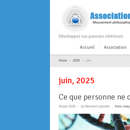
Développez vos pouvoirs intérieurs
Accueil
Association
Home
2025
juin
juin, 2025
Ce que personne ne di
28 juin 2025
|
by Bernard Lancelot
|
franc-maç