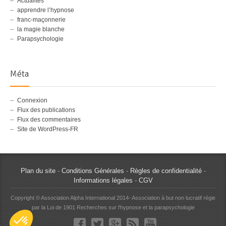
Actualités
apprendre l’hypnose
franc-maçonnerie
la magie blanche
Parapsychologie
Méta
Connexion
Flux des publications
Flux des commentaires
Site de WordPress-FR
Plan du site
-
Conditions Générales
-
Règles de confidentialité
-
Informations légales
-
CGV
Copyright © Association Alpha International 2014- Association à but non lucratif régie
par la Loi de 1901 Recherches sur l'hypnose et la parapsychologie