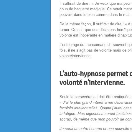
Il suffirait de dire : « Je veux que ma pe
coup de baguette magique. Ce serait merveil
pouvoir, dans le bien comme dans le mal
De la même façon, il suffirait de dire : « A
fumer. On sait que ces décisions héroïque
volonté est inopérante en matière d’habitu
L’entourage du tabacomane dit souvent qu’
fois, il ne s’agit pas de volonté
mais de bri
volontéintervienne.
L’auto-hypnose permet d’
volonté n’intervienne.
Seule la persévérance doit être pratiquée 
« J’ai le plus grand intérêt à me débarra
facultés intellectuelles. Quand j’aurai ce
la fatigue. Mes digestions seront facilitée
accrus, de même que mon pouvoir de conce
Je serai un autre homme et une nouvelle vi