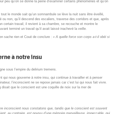
pour peu qu’on se donne la peine d’examiner certains phénomènes et qu’on
out le monde sait qu’un somnambule se lève la nuit sans être éveillé,
lé ou non, qu’il descend des escaliers, traverse des corridors et que, après
n certain travail, il revient à sa chambre, se recouche et montre le
ant terminé un travail qu’il avait laissé inachevé la veille.
 n’en sache rien et Coué de conclure :
« A quelle force son corps a-t-il obéi si
rne à notre insu
ogne sous l’empire du delirium tremens.
t qui nous gouverne à notre insu, qui continue à travailler et à penser
teur, l’inconscient ne se repose jamais car c’est lui qui nous fait vivre.
disait que le conscient est une coquille de noix sur la mer de
tre inconscient nous constatons que, tandis que le conscient est souvent
cient, au contraire, est pourvu d’une mémoire merveilleuse, impeccable, qui