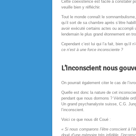
Cette coexistence est facile à constater 
veuille bien y réfléchir.
Tout le monde connaît le somnambulisme, t
qu’il sort de sa chambre après s’être habil
avoir exécuté certains actes ou accompli u
lendemain le plus grand étonnement en trouv
Cependant c’est lui qui l’a fait, bien qu’il
ce n’est à une force inconsciente ?
L’inconscient nous gouve
On pourrait également citer le cas de l’ivr
Quelle est donc la nature de cet inconscien
pendant que nous dormons ? Véritable ordina
Un grand psychanalyste suisse, C.G. Jung 
l’inconscient.
Voici ce que nous dit Coué :
« Si nous comparons l’être conscient à l’ê
doué d’une mémoire très infidèle, l’incons