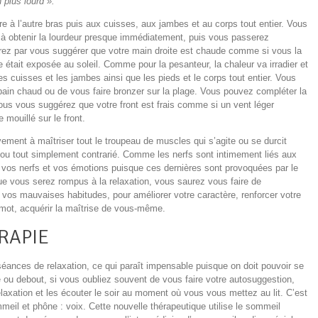
n plus lourd ».
re à
l’autre bras puis aux cuisses, aux jambes et au corps tout entier. Vous
 à
obtenir la lourdeur presque immédiatement, puis vous passerez
rez par vous suggérer que votre main droite est chaude comme si vous la
 était exposée au soleil. Comme pour la pesanteur, la chaleur va irradier et
les cuisses et les jambes ainsi que les pieds et le corps tout entier. Vous
 bain chaud ou de vous faire bronzer sur la plage. Vous pouvez compléter la
ous vous suggérez que votre front est frais comme si un vent léger
e mouillé
sur le front.
ivement à
maîtriser tout le troupeau de muscles qui s’agite ou se durcit
ou tout simplement contrarié. Comme les nerfs sont intimement liés aux
os nerfs et vos émotions puisque ces dernières sont provoquées par le
ue vous serez rompus à
la relaxation, vous saurez vous faire de
 vos mauvaises habitudes, pour améliorer votre caractère, renforcer votre
mot, acquérir la maîtrise de vous-même.
RAPIE
séances de relaxation, ce qui paraît impensable puisque on doit pouvoir se
 ou debout, si vous oubliez souvent de vous faire votre autosuggestion,
laxation et les écouter le soir au moment où vous vous mettez au lit. C’est
meil et
phône
: voix. Cette nouvelle thérapeutique utilise le sommeil