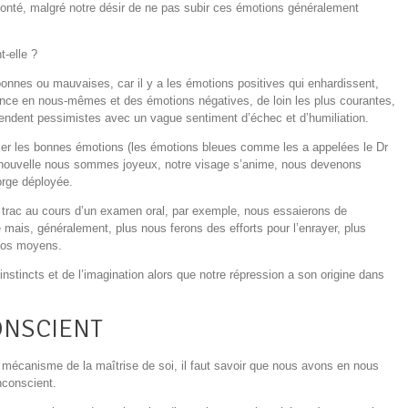
lonté, malgré
notre désir de ne pas subir ces émotions généralement
t-elle ?
onnes ou mauvaises, car il y a les émotions positives qui enhardissent,
ance en nous-mêmes et des émotions négatives, de loin les plus courantes,
rendent pessimistes avec un vague sentiment d’échec et d’humiliation.
mer les bonnes émotions (les émotions bleues comme les a appelées le Dr
nouvelle nous sommes joyeux, notre visage s’anime, nous devenons
orge déployée.
 trac au cours d’un examen oral, par exemple, nous essaierons de
mais, généralement, plus nous ferons des efforts pour l’enrayer, plus
 nos moyens.
instincts et de l’imagination alors que notre répression a son origine dans
ONSCIENT
le mécanisme de la maîtrise de soi, il faut savoir que nous avons en nous
inconscient.