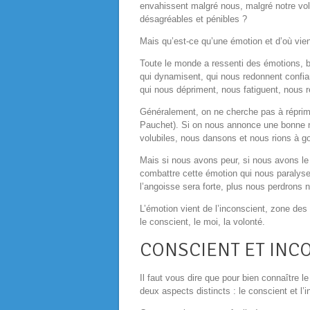
envahissent malgré
nous, malgré
notre vo
désagréables et pénibles ?
Mais qu’est-ce qu’une émotion et d’où vien
Toute le monde a ressenti des émotions, b
qui dynamisent, qui nous redonnent confi
qui nous dépriment, nous fatiguent, nous 
Généralement, on ne cherche pas à
répri
Pauchet). Si on nous annonce une bonne 
volubiles, nous dansons et nous rions à
g
Mais si nous avons peur, si nous avons le
combattre cette émotion qui nous paralyse 
l’angoisse sera forte, plus nous perdrons
L’émotion vient de l’inconscient, zone des 
le conscient, le moi, la volonté.
CONSCIENT ET INC
Il faut vous dire que pour bien connaître 
deux aspects distincts : le conscient et l’