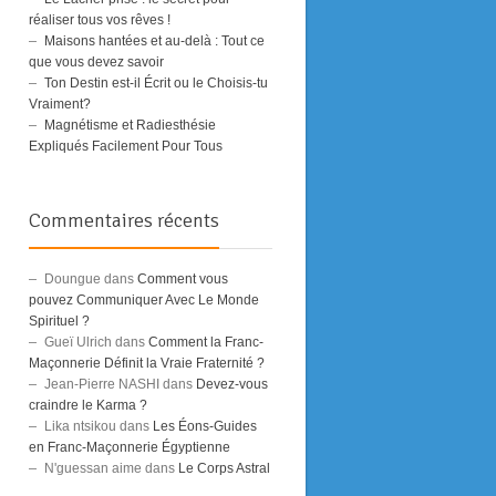
réaliser tous vos rêves !
Maisons hantées et au-delà : Tout ce
que vous devez savoir
Ton Destin est-il Écrit ou le Choisis-tu
Vraiment?
Magnétisme et Radiesthésie
Expliqués Facilement Pour Tous
Commentaires récents
Doungue
dans
Comment vous
pouvez Communiquer Avec Le Monde
Spirituel ?
Gueï Ulrich
dans
Comment la Franc-
Maçonnerie Définit la Vraie Fraternité ?
Jean-Pierre NASHI
dans
Devez-vous
craindre le Karma ?
Lika ntsikou
dans
Les Éons-Guides
en Franc-Maçonnerie Égyptienne
N'guessan aime
dans
Le Corps Astral