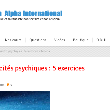
Nos cours
Questions
Vidéos
Boutique
O.M.H
acités psychiques : 5 exercices efficaces
ités psychiques : 5 exercices
gie
0