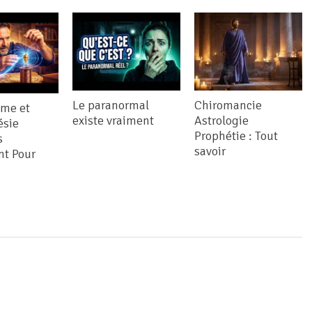
Le paranormal
Chiromancie
me et
existe vraiment
Astrologie
ésie
Prophétie : Tout
s
savoir
nt Pour