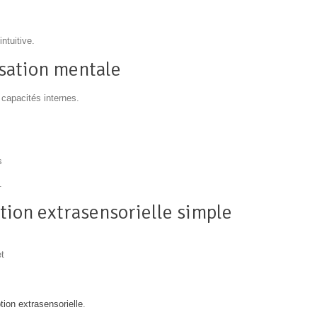
ntuitive.
lisation mentale
 capacités internes.
s
.
ption extrasensorielle simple
t
tion extrasensorielle
.