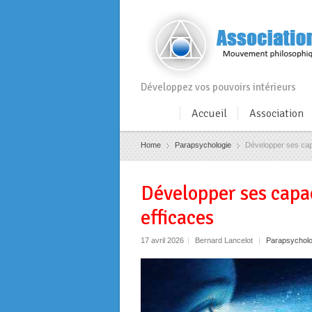
Développez vos pouvoirs intérieurs
Accueil
Association
Home
Parapsychologie
Développer ses cap
Développer ses capac
efficaces
17 avril 2026
|
Bernard Lancelot
|
Parapsycholo