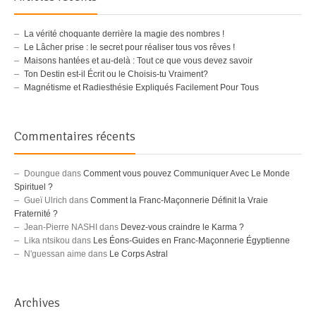
La vérité choquante derrière la magie des nombres !
Le Lâcher prise : le secret pour réaliser tous vos rêves !
Maisons hantées et au-delà : Tout ce que vous devez savoir
Ton Destin est-il Écrit ou le Choisis-tu Vraiment?
Magnétisme et Radiesthésie Expliqués Facilement Pour Tous
Commentaires récents
Doungue
dans
Comment vous pouvez Communiquer Avec Le Monde
Spirituel ?
Gueï Ulrich
dans
Comment la Franc-Maçonnerie Définit la Vraie
Fraternité ?
Jean-Pierre NASHI
dans
Devez-vous craindre le Karma ?
Lika ntsikou
dans
Les Éons-Guides en Franc-Maçonnerie Égyptienne
N'guessan aime
dans
Le Corps Astral
Archives