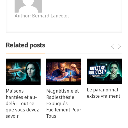
Author: Bernard Lancelot
Related posts
Le paranormal
Maisons
Magnétisme et
existe vraiment
hantées et au-
Radiesthésie
delà : Tout ce
Expliqués
que vous devez
Facilement Pour
savoir
Tous