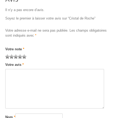
Il n’y a pas encore d’avis.
Soyez le premier à laisser votre avis sur “Cristal de Roche”
Votre adresse e-mail ne sera pas publiée.
Les champs obligatoires
sont indiqués avec
*
Votre note
*
1 étoile
2 étoiles
3 étoiles
4 étoiles
5 étoiles sur
Votre avis
*
sur
sur 5
sur 5
sur 5
5
5
Nom
*