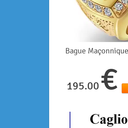
Bague Maçonniqu
€
195.00