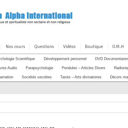
Nos cours
Questions
Vidéos
Boutique
O.M.H
chologie Scientifique
Développement personnel
DVD Documentaire
ivres Audio
Parapsychologie
Pendules – Articles Divers
Radioniq
arnation
Sociétés secrètes
Tarots – Arts divinatoires
Décors ma