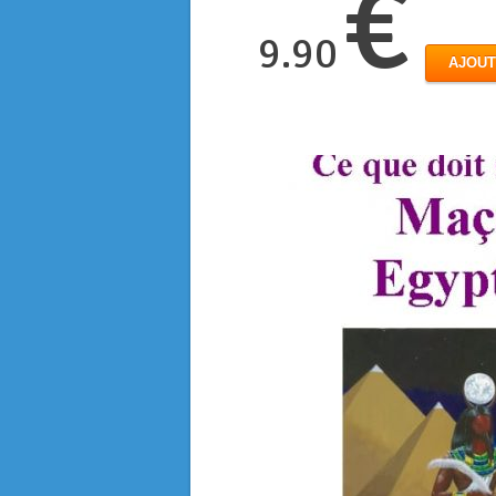
€
9.90
AJOUT