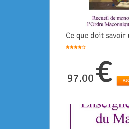
Ce que doit savoir
Note
4.00
€
sur 5
97.00
AJ